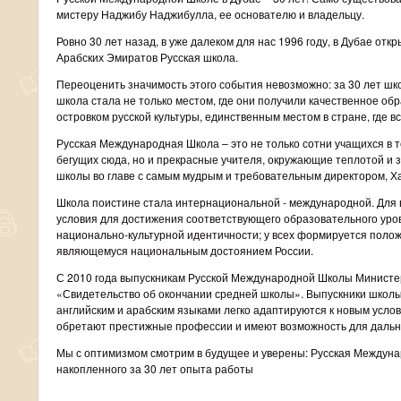
мистеру Наджибу Наджибулла, ее основателю и владельцу.
Ровно 30 лет назад, в уже далеком для нас 1996 году, в Дубае о
Арабских Эмиратов Русская школа.
Переоценить значимость этого события невозможно: за 30 лет шко
школа стала не только местом, где они получили качественное об
островком русской культуры, единственным местом в стране, где вс
Русская Международная Школа – это не только сотни учащихся в 
бегущих сюда, но и прекрасные учителя, окружающие теплотой и з
школы во главе с самым мудрым и требовательным директором, Х
Школа поистине стала интернациональной - международной. Для
условия для достижения соответствующего образовательного уров
национально-культурной идентичности; у всех формируется полож
являющемуся национальным достоянием России.
С 2010 года выпускникам Русской Международной Школы Министер
«Свидетельство об окончании средней школы». Выпускники школ
английским и арабским языками легко адаптируются к новым услов
обретают престижные профессии и имеют возможность для даль
Мы с оптимизмом смотрим в будущее и уверены: Русская Междуна
накопленного за 30 лет опыта работы