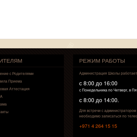
ИТЕЛЯМ
РЕЖИМ РАБОТЫ
Администрация Школы работае
ение с Родителями
вила Приема
с 8:00 до 16:00
овая Аттестация
с Понедельника по Четверг, в П
A
с 8:00 до 14:00.
лама
Для встречи с администратором
такты
необходимо записаться по теле
+971 4 264 15 15