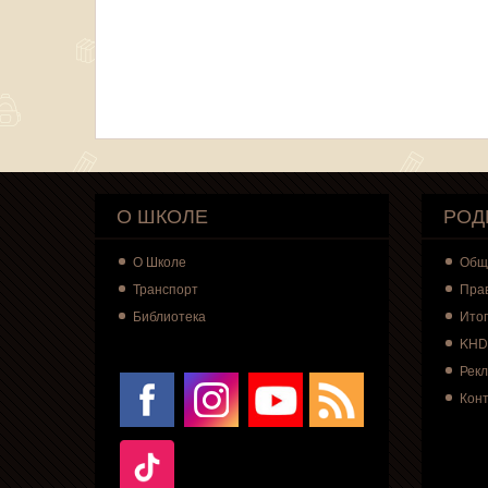
О ШКОЛЕ
РОД
О
Школе
Общ
Транспорт
Пра
Библиотека
Итог
KHD
Рек
Кон