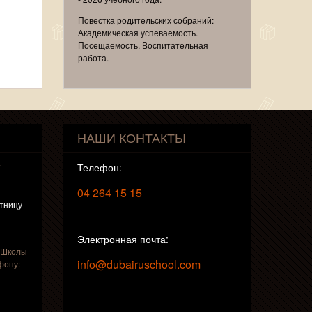
Повестка родительских собраний:
Академическая успеваемость.
Посещаемость. Воспитательная
работа.
НАШИ КОНТАКТЫ
т
Телефон:
04 264 15 15
ятницу
Электронная почта:
 Школы
info@dubairuschool.com
фону: