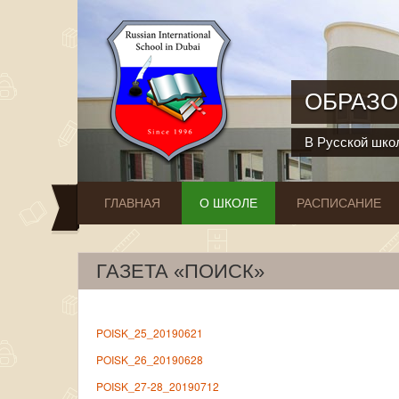
Перейти к основному содержанию
ОБРАЗО
В Русской школ
ГЛАВНАЯ
О ШКОЛЕ
РАСПИСАНИЕ
ГАЗЕТА «ПОИСК»
POISK_25_20190621
POISK_26_20190628
POISK_27-28_20190712