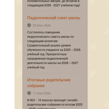
положительных эмоций. До встречи в
следующем 2026 - 2027 учебном году!
Педагогический совет школы
25 Июн 2026
Состоялось совещание
педагогического совета школы по
следующим аспектам:
Сравнительный анализ уровня
обученности учащихся за 2025 – 2026
учебный год. Приоритетные
направления педагогической
деятельности школы на 2026 – 2027
учебный год.
Итоговые родительские
собрания
17 Июн 2026
В KG1 - 10 классах проходят онлайн
родительские собрания по итогам 2025
- 2026 учебного года.