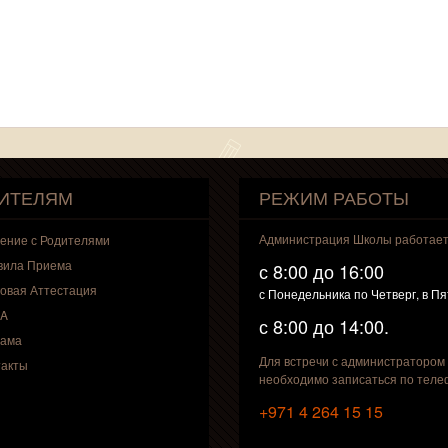
ИТЕЛЯМ
РЕЖИМ РАБОТЫ
Администрация Школы работае
ение с Родителями
вила Приема
с 8:00 до 16:00
овая Аттестация
с Понедельника по Четверг, в П
A
с 8:00 до 14:00.
лама
Для встречи с администратором
такты
необходимо записаться по теле
+971 4 264 15 15