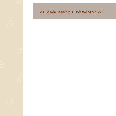
olimpiada_russkiy_medvezhonok.pdf