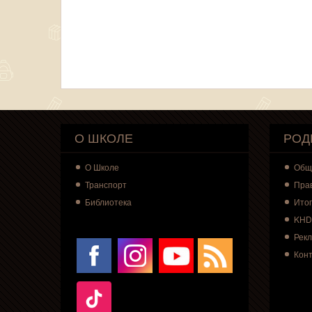
О ШКОЛЕ
РОД
О
Школе
Общ
Транспорт
Пра
Библиотека
Итог
KHD
Рек
Кон