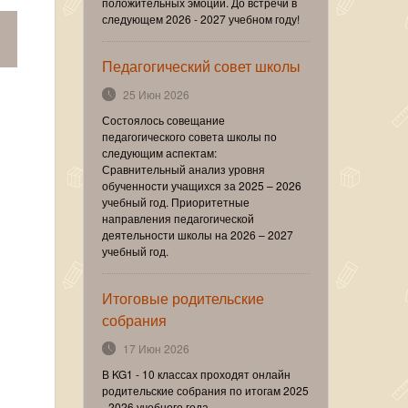
положительных эмоций. До встречи в
следующем 2026 - 2027 учебном году!
Педагогический совет школы
25 Июн 2026
Состоялось совещание
педагогического совета школы по
следующим аспектам:
Сравнительный анализ уровня
обученности учащихся за 2025 – 2026
учебный год. Приоритетные
направления педагогической
деятельности школы на 2026 – 2027
учебный год.
Итоговые родительские
собрания
17 Июн 2026
В KG1 - 10 классах проходят онлайн
родительские собрания по итогам 2025
- 2026 учебного года.