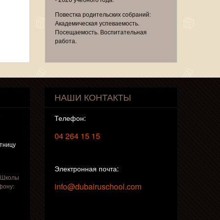
Повестка родительских собраний:
Академическая успеваемость.
Посещаемость. Воспитательная
работа.
НАШИ КОНТАКТЫ
т
Телефон:
04 264 15 15
ятницу
Электронная почта:
 Школы
info@dubairuschool.com
фону: