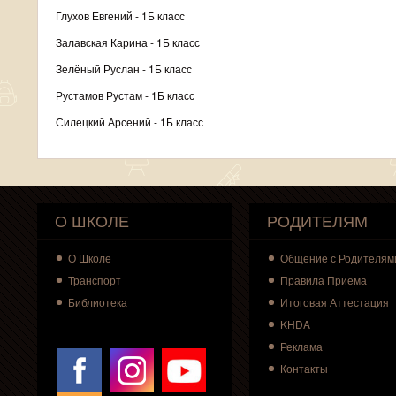
Глухов Евгений - 1Б класс
Залавская Карина - 1Б класс
Зелёный Руслан - 1Б класс
Рустамов Рустам - 1Б класс
Силецкий Арсений - 1Б класс
О ШКОЛЕ
РОДИТЕЛЯМ
О
Школе
Общение с Родителям
Транспорт
Правила Приема
Библиотека
Итоговая Аттестация
KHDA
Реклама
Контакты