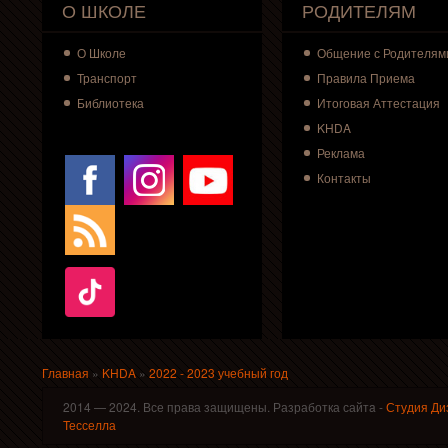
О ШКОЛЕ
РОДИТЕЛЯМ
О
Школе
Общение с Родителям
Транспорт
Правила Приема
Библиотека
Итоговая Аттестация
KHDA
Реклама
Контакты
Главная
»
KHDA
»
2022 - 2023 учебный год
Вы здесь
2014 — 2024. Все права защищены. Разработка сайтa -
Студия Ди
Тесселла