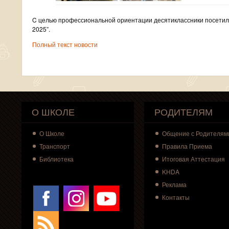
C целью профессиональной ориентации десятиклассники посетили
2025”.
Полный текст новости
О ШКОЛЕ
РОДИТЕЛЯМ
О
Школе
Общение с Родителям
Транспорт
Правила Приема
Библиотека
Итоговая Аттестация
KHDA
Реклама
Контакты