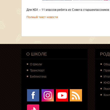
Для KG1 – 11 классов ребята из Совета старшеклассников
Полный текст новости
О ШКОЛЕ
РОД
О
Школе
Общ
Транспорт
Пра
Библиотека
Итог
KHD
Рек
Кон