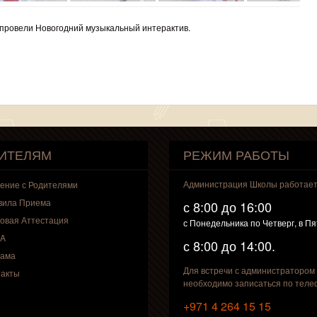
 провели Новогодний музыкальный интерактив.
ИТЕЛЯМ
РЕЖИМ РАБОТЫ
Администрация Школы работае
ение с Родителями
вила Приема
с 8:00 до 16:00
овая Аттестация
с Понедельника по Четверг, в П
A
с 8:00 до 14:00.
лама
Для встречи с администратором
такты
необходимо записаться по теле
+971 4 264 15 15