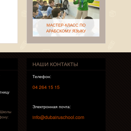
МАСТЕР-КЛАСС ПО
АРАБСКОМУ ЯЗЫКУ
НАШИ КОНТАКТЫ
ПРОФОРИЕНТАЦИЯ
т
Телефон:
СТАРШЕКЛАССНИКОВ
04 264 15 15
ятницу
Электронная почта:
 Школы
info@dubairuschool.com
фону:
ТВОРЧЕСКИЙ УРОК ПО
ЛИТЕРАТУРЕ