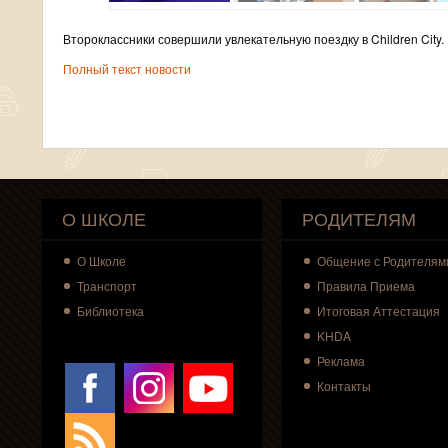
Второклассники совершили увлекательную поездку в Children City.
Полный текст новости
О ШКОЛЕ
РОДИТЕЛЯМ
О
Школе
Общение с Родителям
Транспорт
Правила Приема
Библиотека
Итоговая Аттестация
KHDA
Реклама
Контакты