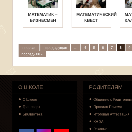
МАТЕМАТИК –
МАТЕМАТИЧЕСКИЙ
МА
БИЗНЕСМЕН
КВЕСТ
КА
Страницы
« первая
‹ предыдущая
…
4
5
6
7
8
9
последняя »
О ШКОЛЕ
РОДИТЕЛЯМ
О
Школе
Общение с Родителям
Транспорт
Правила Приема
Библиотека
Итоговая Аттестация
KHDA
Реклама