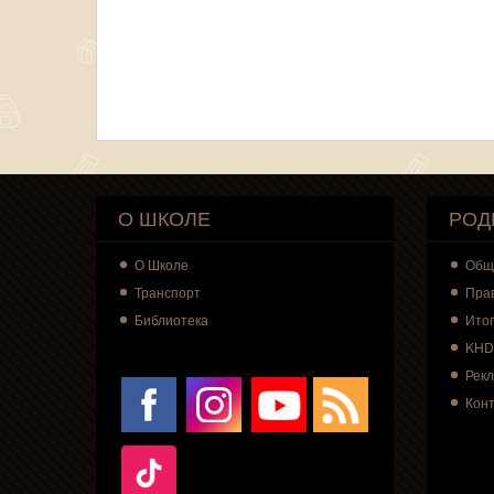
О ШКОЛЕ
РОД
О
Школе
Общ
Транспорт
Пра
Библиотека
Итог
KHD
Рек
Кон