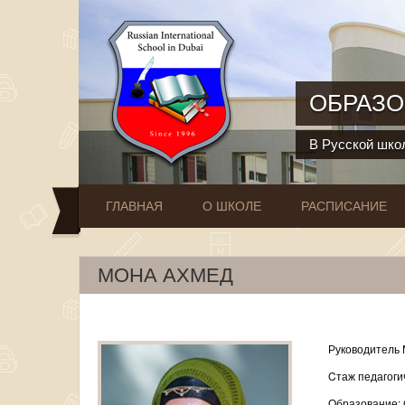
Перейти к основному содержанию
ОБРАЗО
В Русской школ
ГЛАВНАЯ
О ШКОЛЕ
РАСПИСАНИЕ
МОНА АХМЕД
Руководитель 
Cтаж педагоги
Образование: C