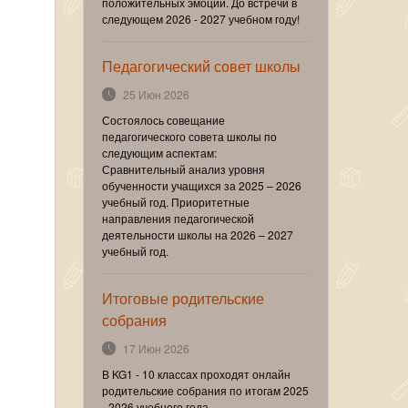
положительных эмоций. До встречи в
следующем 2026 - 2027 учебном году!
Педагогический совет школы
25 Июн 2026
Состоялось совещание
педагогического совета школы по
следующим аспектам:
Сравнительный анализ уровня
обученности учащихся за 2025 – 2026
учебный год. Приоритетные
направления педагогической
деятельности школы на 2026 – 2027
учебный год.
Итоговые родительские
собрания
17 Июн 2026
В KG1 - 10 классах проходят онлайн
родительские собрания по итогам 2025
- 2026 учебного года.