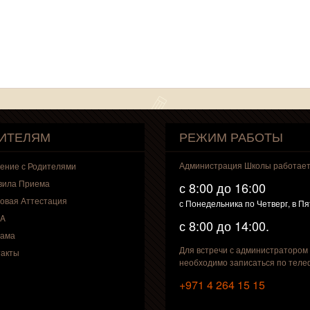
ИТЕЛЯМ
РЕЖИМ РАБОТЫ
Администрация Школы работае
ение с Родителями
вила Приема
с 8:00 до 16:00
овая Аттестация
с Понедельника по Четверг, в П
A
с 8:00 до 14:00.
лама
Для встречи с администратором
такты
необходимо записаться по теле
+971 4 264 15 15