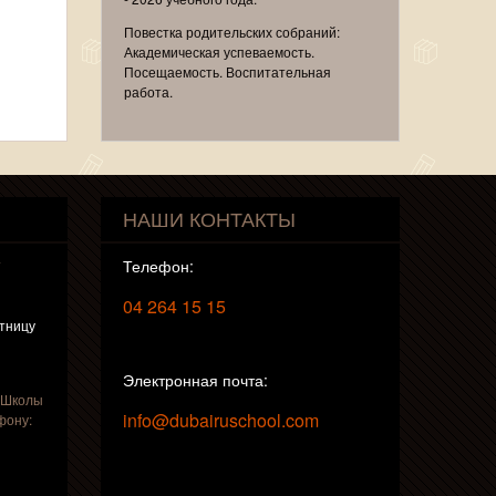
Повестка родительских собраний:
Академическая успеваемость.
Посещаемость. Воспитательная
работа.
НАШИ КОНТАКТЫ
т
Телефон:
04 264 15 15
ятницу
Электронная почта:
 Школы
info@dubairuschool.com
фону: